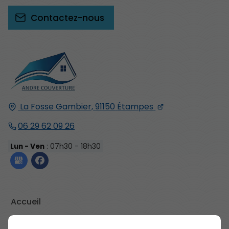
Contactez-nous
La Fosse Gambier,
91150
Étampes
06 29 62 09 26
Lun - Ven
: 07h30 - 18h30
Accueil
Contactez-nous