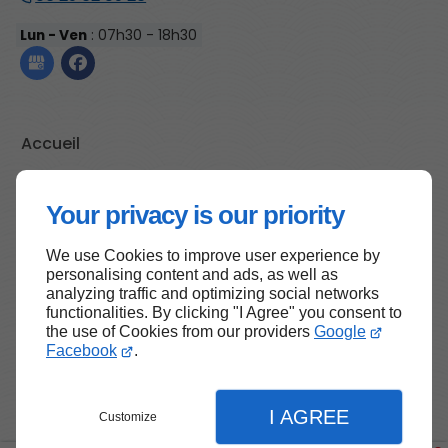
Lun - Ven
: 07h30 - 18h30
Accueil
Contactez-nous
Mentions légales
Your privacy is our priority
Plan du site
We use Cookies to improve user experience by
personalising content and ads, as well as
analyzing traffic and optimizing social networks
functionalities. By clicking "I Agree" you consent to
Haut de page
the use of Cookies from our providers
Google
Facebook
.
I AGREE
Customize